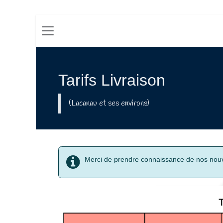
Se rendre au contenu
Tarifs Livraison
(Lacanau et ses environs)
Merci de prendre connaissance de nos nouvea