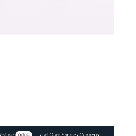
éré par
- Le #1
Open Source eCommerce